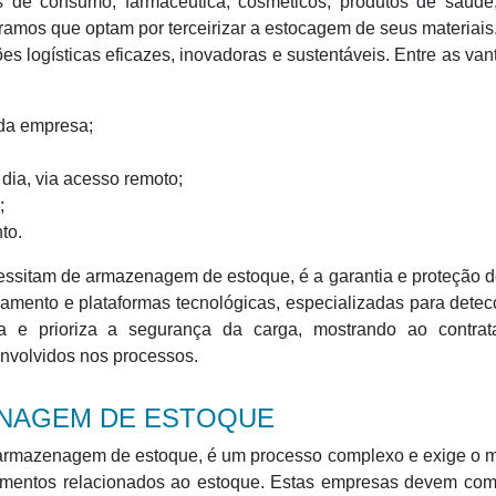
e consumo, farmacêutica, cosméticos, produtos de saúde, t
 ramos que optam por terceirizar a estocagem de seus materiais
s logísticas eficazes, inovadoras e sustentáveis. Entre as va
 da empresa;
 dia, via acesso remoto;
;
to.
ssitam de armazenagem de estoque, é a garantia e proteção d
eamento e plataformas tecnológicas, especializadas para dete
cia e prioriza a segurança da carga, mostrando ao contrat
envolvidos nos processos.
NAGEM DE ESTOQUE
 armazenagem de estoque, é um processo complexo e exige o 
imentos relacionados ao estoque. Estas empresas devem com