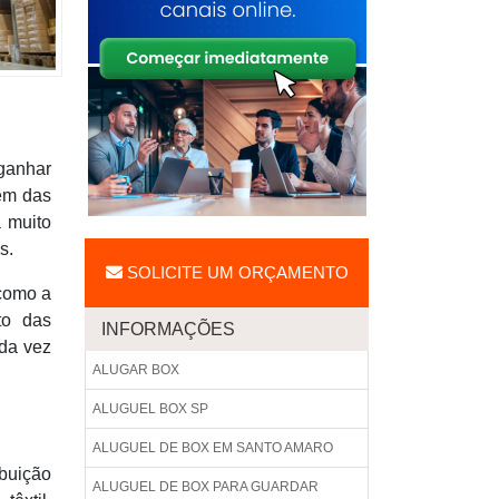
ganhar
gem das
 muito
s.
SOLICITE UM ORÇAMENTO
 como a
to das
INFORMAÇÕES
ada vez
ALUGAR BOX
ALUGUEL BOX SP
ALUGUEL DE BOX EM SANTO AMARO
buição
ALUGUEL DE BOX PARA GUARDAR