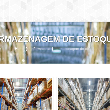
RMAZENAGEM DE ESTOQ
Home ❱
Informacoes ❱
armazenagem de estoque