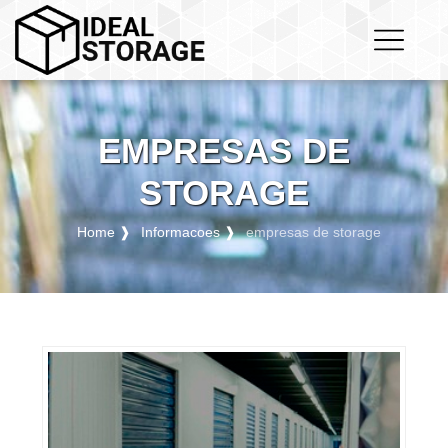
EMPRESAS DE
STORAGE
Home ❱
Informacoes ❱
empresas de storage