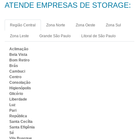
ATENDE EMPRESAS DE STORAGE:
Região Central
Zona Norte
Zona Oeste
Zona Sul
Zona Leste
Grande São Paulo
Litoral de São Paulo
Aclimação
Bela Vista
Bom Retiro
Brás
Cambuci
Centro
Consolação
Higienópolis
Glicério
Liberdade
Luz
Pari
República
Santa Cecília
Santa Efigênia
Sé
Vila Buarque