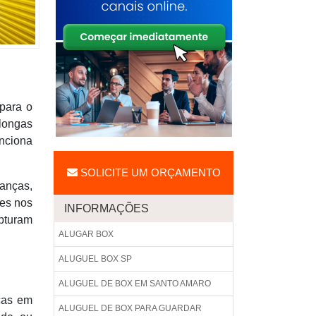
para o
 longas
unciona
SOLICITE UM ORÇAMENTO
anças,
tes nos
INFORMAÇÕES
pturam
ALUGAR BOX
ALUGUEL BOX SP
ALUGUEL DE BOX EM SANTO AMARO
icas em
ALUGUEL DE BOX PARA GUARDAR