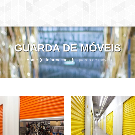
GUARDA DE MÓVEIS
Home ❱
Informacoes ❱
guarda de móveis