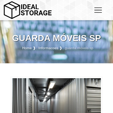
GUARDA MÓVEIS SP
Home ❱
Informacoes ❱
guarda móveis sp