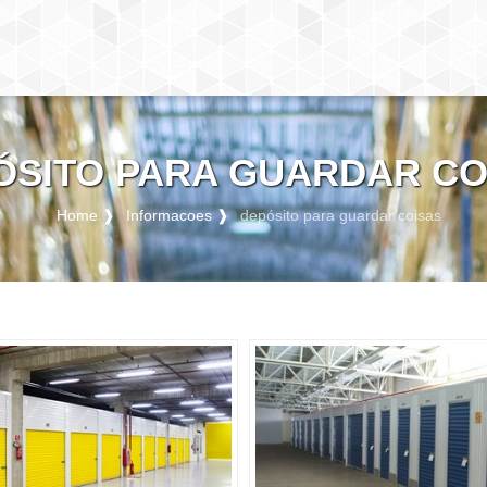
ÓSITO PARA GUARDAR CO
Home ❱
Informacoes ❱
depósito para guardar coisas