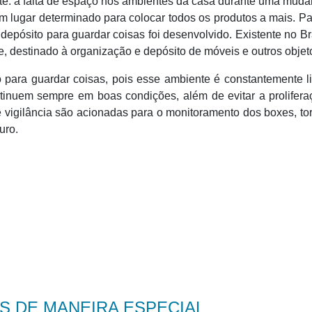
nte: a falta de espaço nos ambientes da casa durante uma mud
um lugar determinado para colocar todos os produtos a mais. P
pósito para guardar coisas foi desenvolvido. Existente no Br
, destinado à organização e depósito de móveis e outros objet
ito para guardar coisas, pois esse ambiente é constantemente 
ntinuem sempre em boas condições, além de evitar a prolifer
 vigilância são acionadas para o monitoramento dos boxes, t
uro.
 DE MANEIRA ESPECIAL