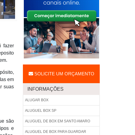
 fazer
eposito
dem.
pósito,
SOLICITE UM ORÇAMENTO
adas em
ar suas
INFORMAÇÕES
ALUGAR BOX
ALUGUEL BOX SP
ue são
ALUGUEL DE BOX EM SANTO AMARO
ipos e
ALUGUEL DE BOX PARA GUARDAR