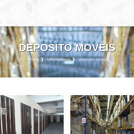
DEPOSITO MOVEIS
Home ❱
Informacoes ❱
deposito moveis